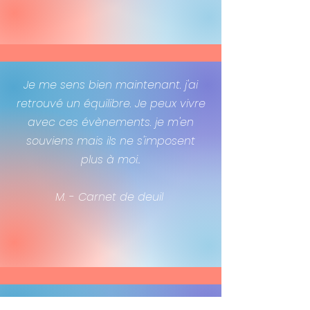
Je me sens bien maintenant. j'ai
retrouvé un équilibre. Je peux vivre
avec ces évènements. je m'en
souviens mais ils ne s'imposent
plus à moi..
M. - Carnet de deuil
Frédérique était très douce et