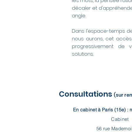
les mots, la pensée rati
décaler et d'appréhender
angle.
Dans l'espace-temps de
nous aurons, cet accè
progressivement de v
solutions.
Consultations
(sur re
En cabinet à Paris (15e) : 
Cabinet
56 rue Mademoi