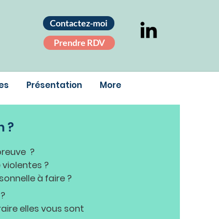
Contactez-moi
Prendre RDV
es
Présentation
More
n ?
épreuve ?
 violentes ?
sonnelle à fai
re ?
 ?
ire elles vous sont